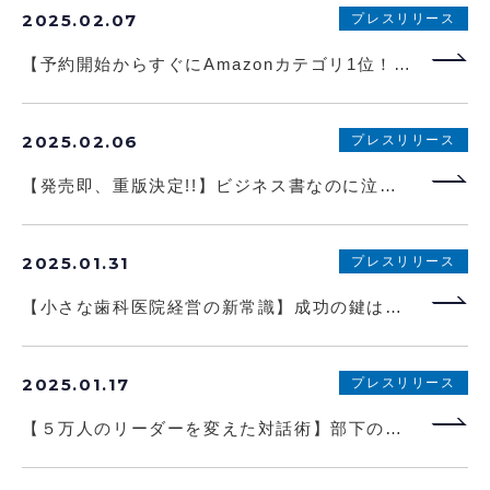
2025.02.07
プレスリリース
【予約開始からすぐにAmazonカテゴリ1位！】私たちの生活を変える「宇宙」の最前線を徹底解説。書籍『宇宙ビジネス』発売決定!!
2025.02.06
プレスリリース
【発売即、重版決定!!】ビジネス書なのに泣ける、と話題。人々の心を掴むラジオのコンテンツ戦略を大公開！『今、ラジオ全盛期。』重版決定！
2025.01.31
プレスリリース
【小さな歯科医院経営の新常識】成功の鍵は「戦略的アウトソーシング」！ 書籍『小さな歯科クリニックのための戦略的アウトソーシング経営』本日発売
2025.01.17
プレスリリース
【５万人のリーダーを変えた対話術】部下の本音を引き出し、「信頼」「成長実感」を高める対話のコツとは？ 書籍『優れたリーダーはなぜ、対話力を磨くのか？』が本日発売！