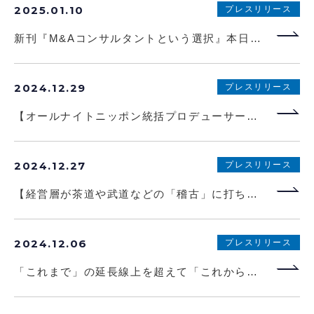
2025.01.10
プレスリリース
新刊『M&Aコンサルタントという選択』本日発売！
2024.12.29
プレスリリース
【オールナイトニッポン統括プロデューサー初著書】なぜラジオのイベントが東京ドームを満員にできたのか？ 新刊『今、ラジオ全盛期。』が2025年1月31日に発売決定！
2024.12.27
プレスリリース
【経営層が茶道や武道などの「稽古」に打ち込む理由を解明】新刊『エグゼクティブはなぜ稽古をするのか』が本日発売
2024.12.06
プレスリリース
「これまで」の延長線上を超えて「これから」を創る脳の使い方、教えます。新刊『脳を味方につけて独自性と創造性を発揮する技術 脳マネジメント』本日発売!!