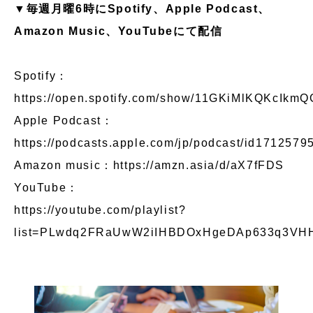
▼毎週月曜6時にSpotify、Apple Podcast、
Amazon Music、YouTubeにて配信
Spotify：
https://open.spotify.com/show/11GKiMlKQKcIkmQ
Apple Podcast：
https://podcasts.apple.com/jp/podcast/id1712579
Amazon music：
https://amzn.asia/d/aX7fFDS
YouTube：
https://youtube.com/playlist?
list=PLwdq2FRaUwW2iIHBDOxHgeDAp633q3VH