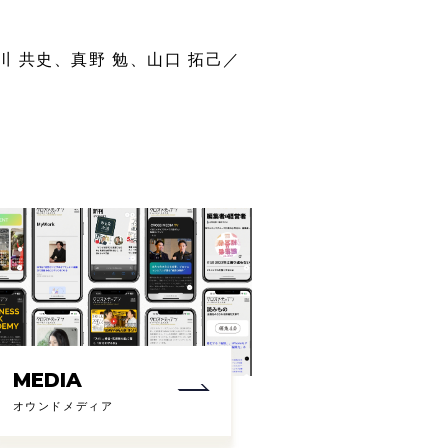
川 共史、真野 勉、山口 拓己／
MEDIA
オウンドメディア