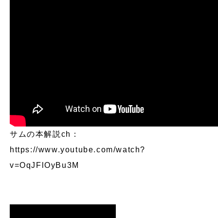
サムの本解説ch：
https://www.youtube.com/watch?
v=OqJFlOyBu3M