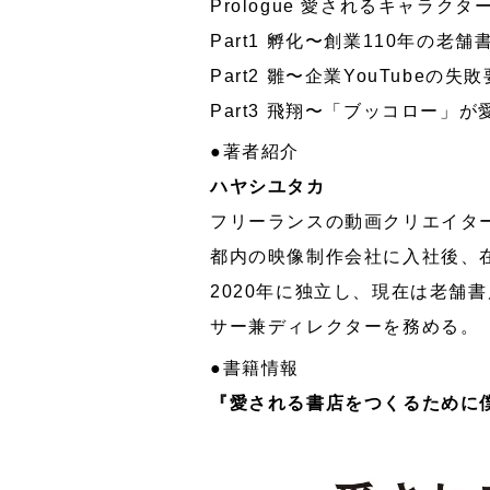
Prologue 愛されるキャラクタ
Part1 孵化〜創業110年の
Part2 雛〜企業YouTubeの
Part3 飛翔〜「ブッコロー」
●著者紹介
ハヤシユタカ
フリーランスの動画クリエイタ
都内の映像制作会社に入社後、
2020年に独立し、現在は老舗
サー兼ディレクターを務める。
●書籍情報
『愛される書店をつくるために僕