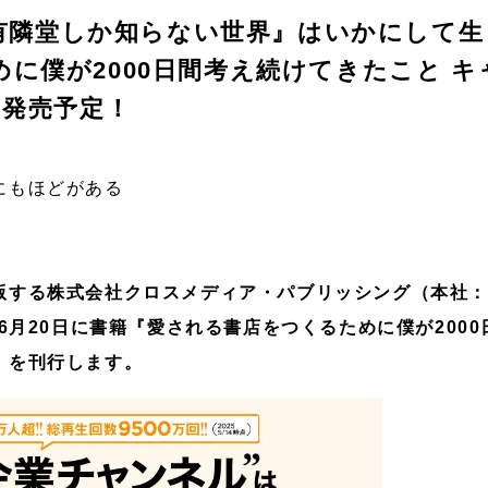
e『有隣堂しか知らない世界』はいかにして
に僕が2000日間考え続けてきたこと 
日発売予定！
にもほどがある
版する株式会社クロスメディア・パブリッシング（本社
年6月20日に書籍『愛される書店をつくるために僕が200
』を刊行します。