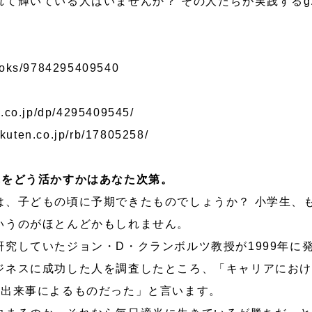
て輝いている人はいませんか？ その人たちが実践するg
books/9784295409540
.co.jp/dp/4295409545/
akuten.co.jp/rb/17805258/
れをどう活かすかはあなた次第。
は、子どもの頃に予期できたものでしょうか？ 小学生、
いうのがほとんどかもしれません。
究していたジョン・D・クランボルツ教授が1999年に
ジネスに成功した人を調査したところ、「キャリアにお
の出来事によるものだった」と言います。