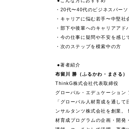
●こんな方におすすめ
・20代〜40代のビジネスパー
・キャリアに悩む若手〜中堅社
・部下や後輩へのキャリアアド
・今の仕事に疑問や不安を感じ
・次のステップを模索中の方
●著者紹介
布留川 勝（ふるかわ・まさる）
ThinkG株式会社代表取締役
グローバル・エデュケーション ア
「グローバル人材育成を通して日
ンサルタンツ株式会社を創業。 
材育成プログラムの企画・開発・