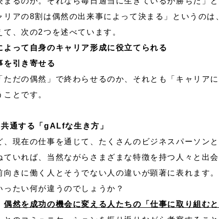
決まるのか。それなら毎日適当に生きているが勝ちだ」
ャリアの8割は偶然の出来事によって決まる」というのは
えて、次の2つを述べています。
によって自身のキャリア形成に役立てられる
事を引き寄せる
「ただの偶然」で終わらせるのか、それとも「キャリア
うことです。
共通する「gALfな生き方」
ど、現在の仕事を通じて、たくさんのビジネスパーソン
ねていれば、当然ながらさまざまな特徴を持つ人々と出
前向きに働く人とそうでない人の違いが顕著に表れます
いったい何が違うのでしょうか？
、
偶然を成功の機会に変える人たちの「仕事に取り組む