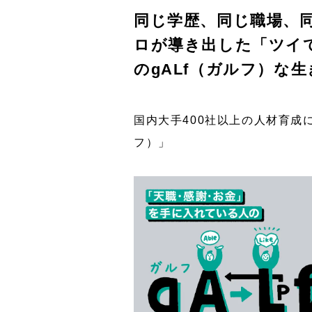
同じ学歴、同じ職場、
ロが導き出した「ツイ
のgALf（ガルフ）な
国内大手400社以上の人材育成
フ）」