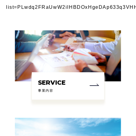
list=PLwdq2FRaUwW2iIHBDOxHgeDAp633q3VHH&
SERVICE
事業内容