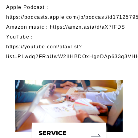
Apple Podcast：
https://podcasts.apple.com/jp/podcast/id1712579
Amazon music：
https://amzn.asia/d/aX7fFDS
YouTube：
https://youtube.com/playlist?
list=PLwdq2FRaUwW2iIHBDOxHgeDAp633q3VH
SERVICE