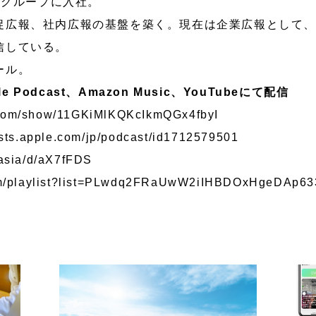
アグループに入社。
促広報、社内広報の基盤を築く。現在は企業広報として
信している。
ール。
e Podcast、Amazon Music、YouTubeにて配信
fy.com/show/11GKiMlKQKcIkmQGx4fbyI
asts.apple.com/jp/podcast/id1712579501
.asia/d/aX7fFDS
com/playlist?list=PLwdq2FRaUwW2iIHBDOxHgeDAp6