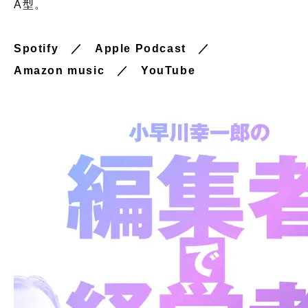
A型。
Spotify
／
Apple Podcast
／
Amazon music
／
YouTube