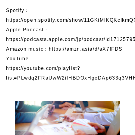
Spotify：
https://open.spotify.com/show/11GKiMlKQKcIkmQ
Apple Podcast：
https://podcasts.apple.com/jp/podcast/id1712579
Amazon music：
https://amzn.asia/d/aX7fFDS
YouTube：
https://youtube.com/playlist?
list=PLwdq2FRaUwW2iIHBDOxHgeDAp633q3VH