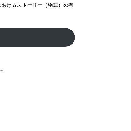
における
ストーリー（物語）の有
～