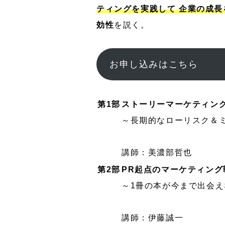
ティングを実践して 企業の成長
効性
を説く。
お申し込みはこちら
第1部
ストーリーマーケティン
～長期的なローリスク＆
講師：美濃部哲也
第2部
PR起点のマーケティン
～1冊の本が今まで出会
講師：伊藤誠一