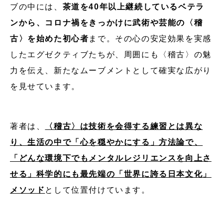
ブの中には、
茶道を40年以上継続しているベテラ
ンから、コロナ禍をきっかけに武術や芸能の〈稽
古〉を始めた初心者
まで。その心の安定効果を実感
したエグゼクティブたちが、周囲にも〈稽古〉の魅
力を伝え、新たなムーブメントとして確実な広がり
を見せています。
著者は、
〈稽古〉は技術を会得する練習とは異な
り、生活の中で「心を穏やかにする」方法論で、
「どんな環境下でもメンタルレジリエンスを向上さ
せる」科学的にも最先端の「世界に誇る日本文化」
メソッド
として位置付けています。