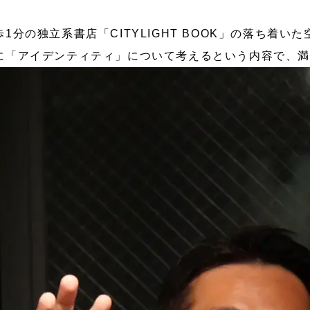
分の独立系書店「CITYLIGHT BOOK」の落ち着い
に「アイデンティティ」について考えるという内容で、