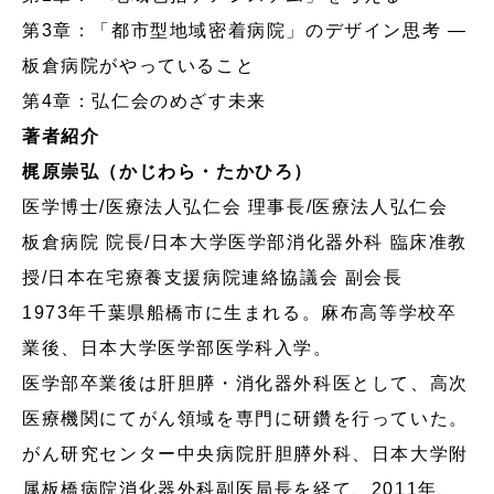
第3章：「都市型地域密着病院」のデザイン思考 ―
板倉病院がやっていること
第4章：弘仁会のめざす未来
著者紹介
梶原崇弘（かじわら・たかひろ）
医学博士/医療法人弘仁会 理事長/医療法人弘仁会
板倉病院 院長/日本大学医学部消化器外科 臨床准教
授/日本在宅療養支援病院連絡協議会 副会長
1973年千葉県船橋市に生まれる。麻布高等学校卒
業後、日本大学医学部医学科入学。
医学部卒業後は肝胆膵・消化器外科医として、高次
医療機関にてがん領域を専門に研鑽を行っていた。
がん研究センター中央病院肝胆膵外科、日本大学附
属板橋病院消化器外科副医局長を経て、2011年、