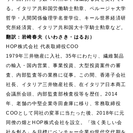
る。イタリア共和国労働騎士勲章、ペルージャ大学
哲学・人間関係倫理学名誉学位、キール世界経済研
究所経済賞、イタリア共和国大十字騎士勲章など。
翻訳：岩崎春夫（いわさき・はるお）
HOP株式会社 代表取締役COO
1979年三井物産に入社。35年にわたり、繊維製品
の輸入・国内営業、事業投資、大型投資案件の審
査、内部監査等の業務に従事。この間、香港子会社
社長、イタリア三井物産社長、在イタリア日本商工
会議所会頭、内部監査部検査役等を歴任。2014
年、老舗の中堅企業寺田倉庫に移り、常務取締役
COOとして同社の変革に当たった後、2018年に元
同僚の畑とHOP株式会社を設立。「強く美しい会
社を創る」を目標にベンチャー企業や世代交代期を