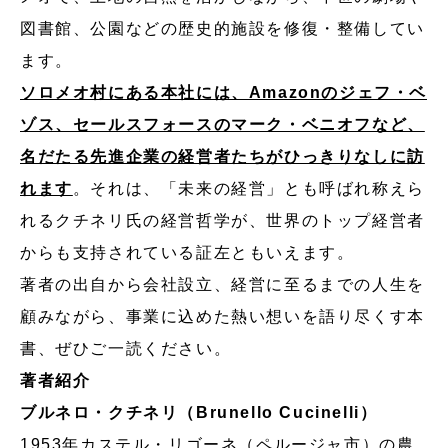
図書館、公園などの歴史的施設を修復・整備してい
ます。
ソロメオ村にある本社には、Amazonのジェフ・ベ
ゾス、セールスフォースのマーク・ベニオフなど、
名だたる先進企業の経営者たちがひっきりなしに訪
れます
。それは、「未来の経営」とも呼ばれ称えら
れるクチネリ氏の経営哲学が、世界のトップ経営者
からも支持されている証左ともいえます。
著者の出自から会社設立、経営に至るまでの人生を
顧みながら、事業に込めた熱い想いを語り尽くす本
書、ぜひご一読ください。
著者紹介
ブルネロ・クチネリ（Brunello Cucinelli）
1953年カステル・リゴーネ（ペルージャ市）の農