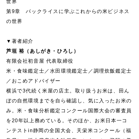
世界
第9章 パックライスに学ぶこれからの米ビジネス
の世界
▼著者紹介
芦垣 裕（あしがき・ひろし）
有限会社初音屋 代表取締役
米・食味鑑定士／水田環境鑑定士／調理炊飯鑑定士
／おこめアドバイザー
横浜で3代続く米屋の店主。取り扱うお米は、田ん
ぼの自然環境までを自ら確認し、気に入ったお米の
み。米・食味分析鑑定コンクール国際大会の審査員
を20年以上務めている。そのほか、お米日本一コ
ンテストin静岡の全国大会、天栄米コンクール（福